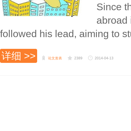
Since t
abroad 
followed his lead, aiming to 
详细 >>
论文发表
2389
2014-04-13