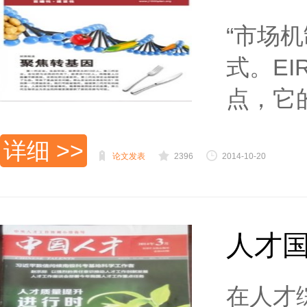
“市场
式。E
点，它
详细 >>
论文发表
2396
2014-10-20
人才
在人才